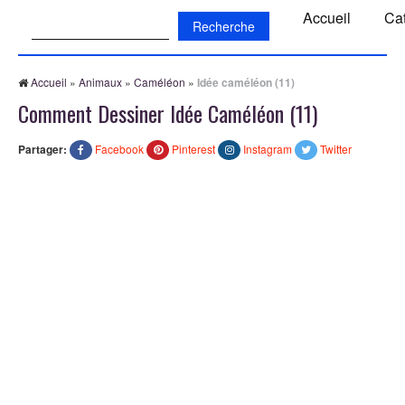
Recherche:
Accueil
Ca
Accueil
»
Animaux
»
Caméléon
»
Idée caméléon (11)
Comment Dessiner Idée Caméléon (11)
Partager:
Facebook
Pinterest
Instagram
Twitter