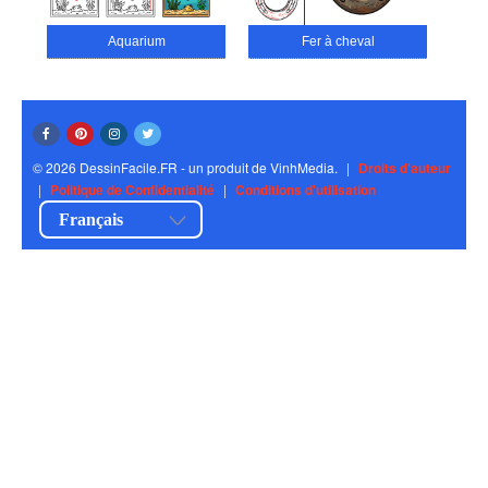
Aquarium
Fer à cheval
© 2026 DessinFacile.FR - un produit de VinhMedia.
|
Droits d'auteur
|
Politique de Confidentialité
|
Conditions d'utilisation
Français