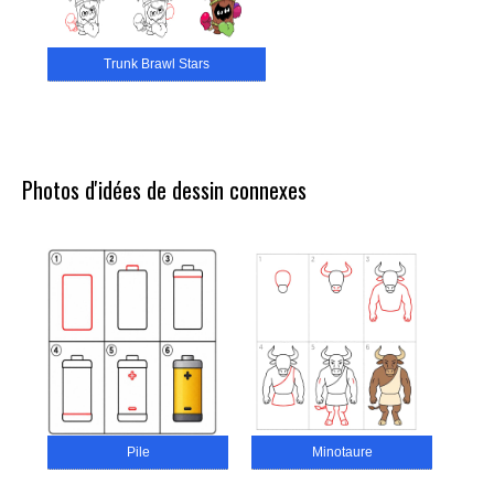
Trunk Brawl Stars
Photos d'idées de dessin connexes
Pile
Minotaure