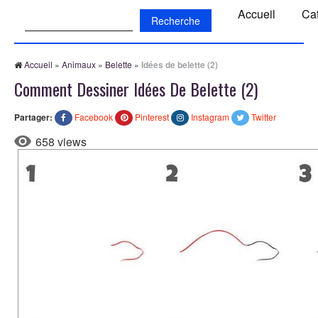
Recherche:
Accueil
Ca
Accueil
»
Animaux
»
Belette
»
Idées de belette (2)
Comment Dessiner Idées De Belette (2)
Partager:
Facebook
Pinterest
Instagram
Twitter
658 views