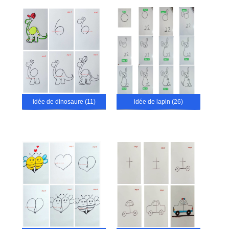
idée de dinosaure (11)
idée de lapin (26)