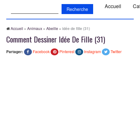
Recherche:
Accueil
Ca
Accueil
»
Animaux
»
Abeille
»
idée de fille (31)
Comment Dessiner Idée De Fille (31)
Partager:
Facebook
Pinterest
Instagram
Twitter