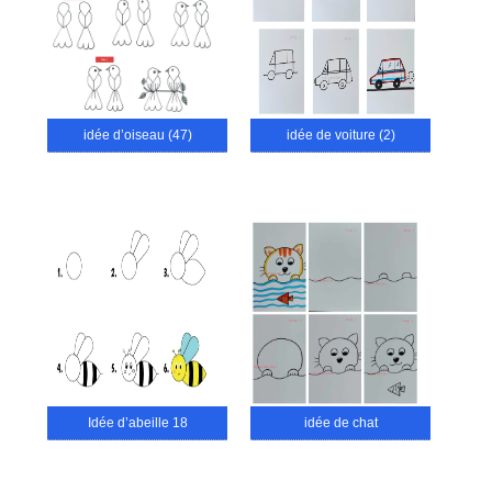
idée d’oiseau (47)
idée de voiture (2)
Idée d’abeille 18
idée de chat