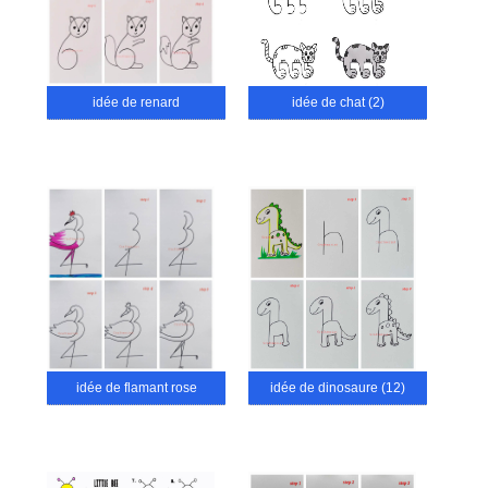
idée de renard
idée de chat (2)
idée de flamant rose
idée de dinosaure (12)