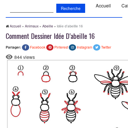
Recherche:
Accueil
Ca
Accueil
»
Animaux
»
Abeille
»
Idée d’abeille 16
Comment Dessiner Idée D’abeille 16
Partager:
Facebook
Pinterest
Instagram
Twitter
844 views