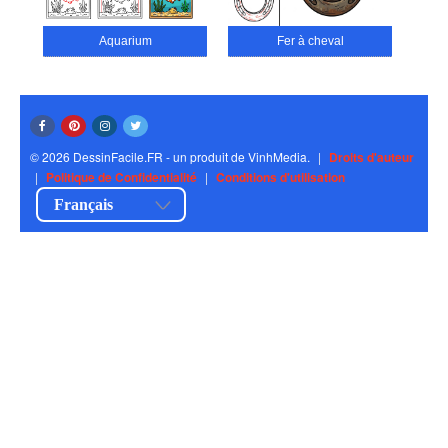
Aquarium
Fer à cheval
© 2026 DessinFacile.FR - un produit de VinhMedia.
|
Droits d'auteur
|
Politique de Confidentialité
|
Conditions d'utilisation
Français