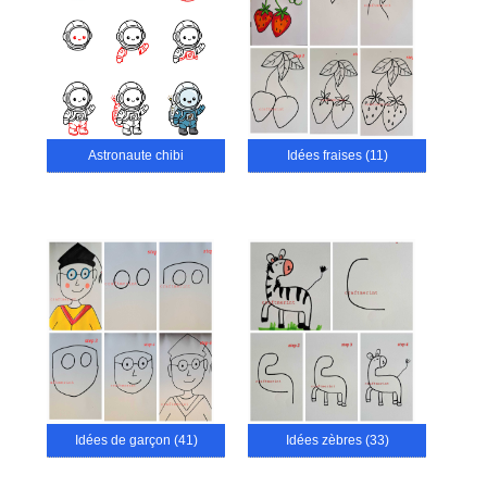
Astronaute chibi
Idées fraises (11)
Idées de garçon (41)
Idées zèbres (33)