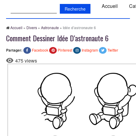
Recherche:
Accueil
Ca
Accueil
»
Divers
»
Astronaute
»
Idée d’astronaute 6
Comment Dessiner Idée D’astronaute 6
Partager:
Facebook
Pinterest
Instagram
Twitter
475 views